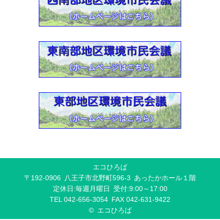
2021-07-30
2021年度 環境教育支援
2021-06-30
各環境市民会議リンク集ー【2021年6月30日版】
2021-03-23
2020年度 環境教育支援 活動報告
2021-03-21
エコひろばの講座は「はちエコポイント」の対象です【再度
ご案内】
2020-12-01
《ダンボールコンポストのおすすめ情報》
2020-06-26
エコひろば
八王子ではじめよう！ ダンボールコンポスト【動画】
〒192-0906 八王子市北野町596-3 あったかホール１階
定休日:毎週月曜日 受付:9:00～17:00
2019-10-16
TEL 042-656-3054 FAX 042-631-9422
２０１９年度 環境教育支援実施状況
© エコひろば