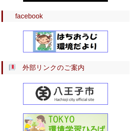
2024-04-25
facebook
2024 川の学習サポーター 養成講座（第2期）
2024-03-01
2024 川の学習サポーター 養成講座（第1期）
2024-02-04
《 オンエア 》2024年2月毎月曜日・八王子FMーぜひご聴取
ください！
外部リンクのご案内
2023-05-19
2023年度 環境教育支援
2023-04-25
2023川の学習サポーター養成講座（第2期）
2023-03-06
2023川の学習サポーター養成講座（第1期）
2023-02-26
2023年3月末日：もったいないコーナー終了のお知らせ