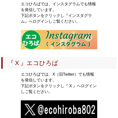
2025年度八王子市自然体験講座予定表
エコひろばでは、インスタグラムでも情報
を発信しています。
2025-09-10
下記ボタンをクリックし『インスタグラ
2025年度 ダンボールコンポスト講習会日程表
ム』へログインしご覧ください。
2025-05-21
2025年度 環境教育支援
2025-05-14
2025年第2期環境学習サポーター養成講座
2025-03-15
『 X 』エコひろば
2025年第1期環境学習サポーター養成講座
2024-12-20
エコひろばでは、X（旧Twitter）でも情報
令和６年度環境教育・ESD実践動画100選・中央地区環境市
を発信しています。
民会議
下記ボタンをクリックし『 X 』へログイン
しご覧ください。
2024-12-13
西部地区環境市民会議ホームページ・オープン
2024-11-05
東南部地区環境市民会議ホームページ・オープン