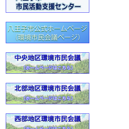
1
年10月・川の学習（環境学習支援）報告
9
年10月16日：秋の花を求めて公園巡り《 自然体験講座 》・
3
年9月・川の学習（環境学習支援）報告２
7
年9月・川の学習（環境学習支援）報告
0
習サポーター養成講座」 受付要項・2022
4
環境市民会議活動紹介【動画】
4