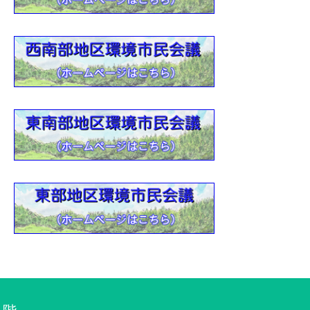
区環境市民会議活動紹介【動画】
3
木）地区環境市民会議活動紹介【動画】
3
環境市民会議活動紹介【動画】
3
区環境市民会議活動紹介【動画】
0
年度 環境教育支援
0
民会議リンク集ー【2021年6月30日版】
3
年度 環境教育支援 活動報告
1