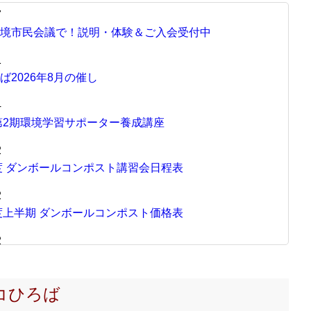
7
境市民会議で！説明・体験＆ご入会受付中
1
ば2026年8月の催し
4
年第2期環境学習サポーター養成講座
2
年度 ダンボールコンポスト講習会日程表
2
年度上半期 ダンボールコンポスト価格表
2
見る年度エコひろばの足跡特集
1
ひろば
年第1期環境学習サポーター養成講座