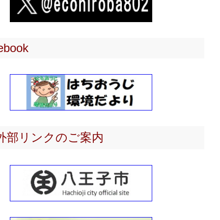
環境市民会議ホームページ・オープン
5
区環境市民会議ホームページ・オープン
book
5
 川の学習サポーター 養成講座（第2期）
1
 川の学習サポーター 養成講座（第1期）
4
部リンクのご案内
エア 》2024年2月毎月曜日・八王子FMーぜひご聴取くだ
9
年度 環境教育支援
5
川の学習サポーター養成講座（第2期）