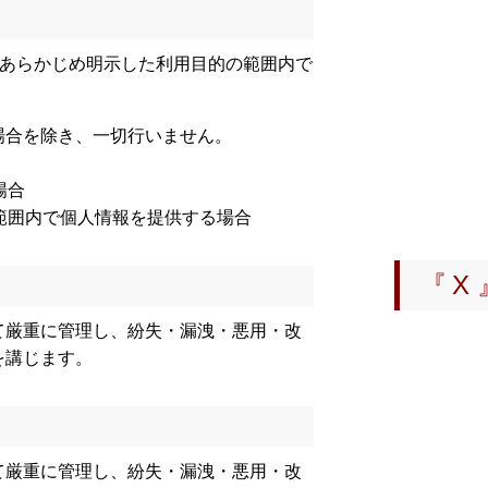
2025-11-2
2025
、あらかじめ明示した利用目的の範囲内で
2025-09-1
2025
場合を除き、一切行いません。
2025-05-2
場合
2025
範囲内で個人情報を提供する場合
2025-05-1
2025
『 X
2025-03-1
て厳重に管理し、紛失・漏洩・悪用・改
2025
を講じます。
2024-12-2
令和６年
議
て厳重に管理し、紛失・漏洩・悪用・改
2024-12-1