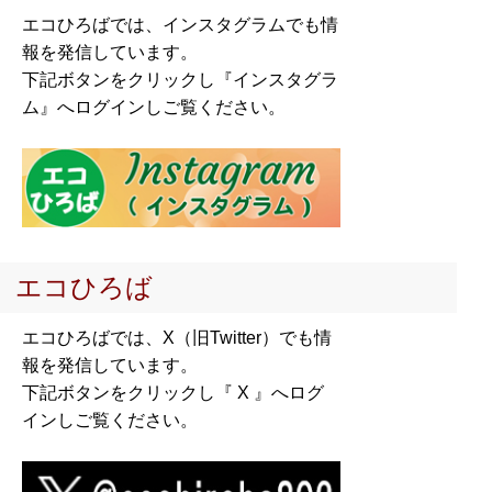
エコひろばでは、インスタグラムでも情
7
報を発信しています。
年度八王子市自然体験講座予定表
下記ボタンをクリックし『インスタグラ
0
ム』へログインしご覧ください。
年度 ダンボールコンポスト講習会日程表
1
年度 環境教育支援
4
年第2期環境学習サポーター養成講座
 』エコひろば
5
エコひろばでは、X（旧Twitter）でも情
年第1期環境学習サポーター養成講座
報を発信しています。
0
下記ボタンをクリックし『 X 』へログ
度環境教育・ESD実践動画100選・中央地区環境市民会
インしご覧ください。
3