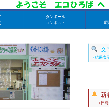
市
ダンボール
環
援
コンポスト
文
（結果表
新
（日時：