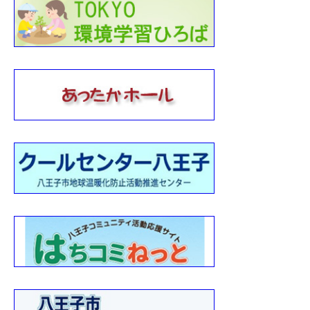
6
川の学習サポーター養成講座（第1期）
6
年3月末日：もったいないコーナー終了のお知らせ
0
会議
1
年10月29日：多摩丘陵の植物を観察しながら歩こう《 自然
》・実施報告
6
年10月22日：めじろ台周辺の身近な歴史と文化探索《 自然
》・実施報告
6
年10月・川の学習（環境学習支援）報告2