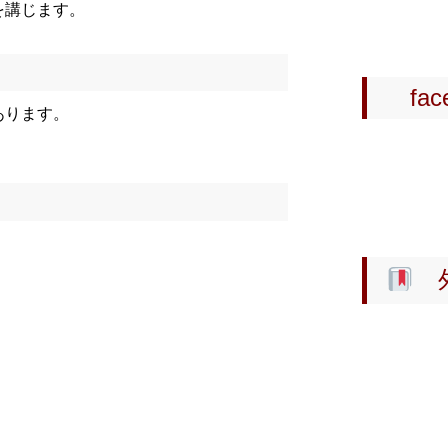
を講じます。
西部地区
2024-11-0
東南部地
face
あります。
2024-04-2
2024
2024-03-0
2024
2024-02-0
外
《 オン
さい！
2023-05-1
2023
2023-04-2
2023