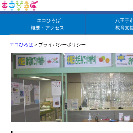
エコひろば
八王子
概要・アクセス
教育支
エコひろば
>
プライバシーポリシー