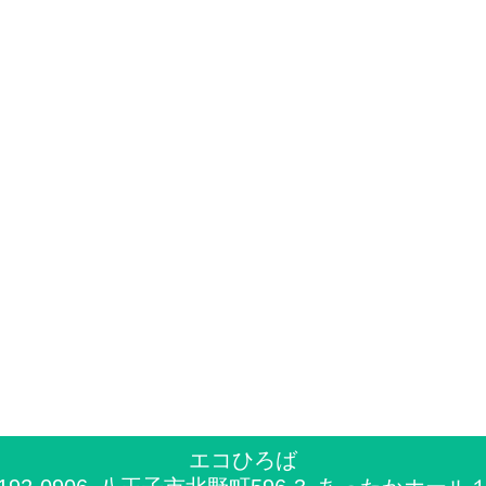
東南部地
2022-01-1
東部（由
2022-01-1
中央地区
2022-01-1
西南部地
2021-07-3
2021
2021-06-3
各環境市
2021-03-2
2020
エコひろば
2021-03-2