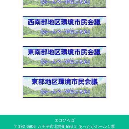
2022-01-13
西南部地区環境市民会議活動紹介【動画】
2021-07-30
2021年度 環境教育支援
2021-06-30
各環境市民会議リンク集ー【2021年6月30日版】
2021-03-23
2020年度 環境教育支援 活動報告
2021-03-21
エコひろばの講座は「はちエコポイント」の対象です【再度
ご案内】
2020-12-01
《ダンボールコンポストのおすすめ情報》
2020-06-26
エコひろば
八王子ではじめよう！ ダンボールコンポスト【動画】
〒192-0906 八王子市北野町596-3 あったかホール１階