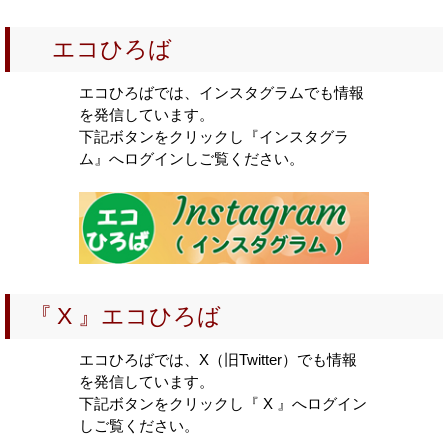
2026-04-11
2026年第1期環境学習サポーター養成講座
エコひろば
2025-11-27
2025年度八王子市自然体験講座予定表
エコひろばでは、インスタグラムでも情報
を発信しています。
2025-09-10
下記ボタンをクリックし『インスタグラ
2025年度 ダンボールコンポスト講習会日程表
ム』へログインしご覧ください。
2025-05-21
2025年度 環境教育支援
2025-05-14
2025年第2期環境学習サポーター養成講座
2025-03-15
『 X 』エコひろば
2025年第1期環境学習サポーター養成講座
2024-12-20
エコひろばでは、X（旧Twitter）でも情報
令和６年度環境教育・ESD実践動画100選・中央地区環境市
を発信しています。
民会議
下記ボタンをクリックし『 X 』へログイン
しご覧ください。
2024-12-13