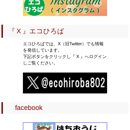
2025-05-14
2025年第2期環境学習サポーター養成講座
2025-03-15
『 X 』エコひろば
2025年第1期環境学習サポーター養成講座
2024-12-20
エコひろばでは、X（旧Twitter）でも情報
令和６年度環境教育・ESD実践動画100選・中央地区環境市
を発信しています。
民会議
下記ボタンをクリックし『 X 』へログイン
しご覧ください。
2024-12-13
西部地区環境市民会議ホームページ・オープン
2024-11-05
東南部地区環境市民会議ホームページ・オープン
2024-04-25
facebook
2024 川の学習サポーター 養成講座（第2期）
2024-03-01
2024 川の学習サポーター 養成講座（第1期）