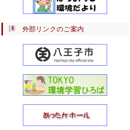
2024-02-04
《 オンエア 》2024年2月毎月曜日・八王子FMーぜひご聴取
ください！
外部リンクのご案内
2023-05-19
2023年度 環境教育支援
2023-04-25
2023川の学習サポーター養成講座（第2期）
2023-03-06
2023川の学習サポーター養成講座（第1期）
2023-02-26
2023年3月末日：もったいないコーナー終了のお知らせ
2022-12-10
環境市民会議
2022-11-01
2022年10月29日：多摩丘陵の植物を観察しながら歩こう《
自然体験講座 》・実施報告